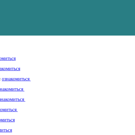
омиться
акомиться
:
ознакомиться
знакомиться
знакомиться
комиться
омиться
миться