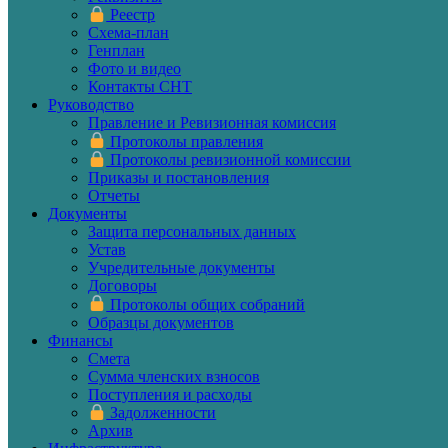
Реестр
Схема-план
Генплан
Фото и видео
Контакты СНТ
Руководство
Правление и Ревизионная комиссия
Протоколы правления
Протоколы ревизионной комиссии
Приказы и постановления
Отчеты
Документы
Защита персональных данных
Устав
Учредительные документы
Договоры
Протоколы общих собраний
Образцы документов
Финансы
Смета
Сумма членских взносов
Поступления и расходы
Задолженности
Архив