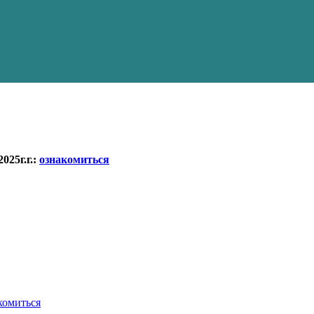
025г.г.:
ознакомиться
комиться