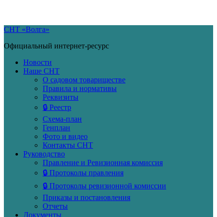
Skip
СНТ «Волга»
to
Официальный интернет-ресурс
content
Новости
Наше СНТ
О садовом товариществе
Правила и нормативы
Реквизиты
🔒 Реестр
Схема-план
Генплан
Фото и видео
Контакты СНТ
Руководство
Правление и Ревизионная комиссия
🔒 Протоколы правления
🔒 Протоколы ревизионной комиссии
Приказы и постановления
Отчеты
Документы