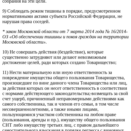
собрания на эти цели.
9)
Соблюдать режим тишины в порядке, предусмотренном
нормативными актами субъекта Российской Федерации, не
нарушая права соседей.
*
закон Московской области от 7 марта 2014 года № 16/2014-
ОЗ «Об обеспечении тишины и покоя граждан на территории
Московской области».
10) Не совершать действия (бездействие), которые
существенно затрудняют или делают невозможным
достижение целей, ради которых создано Товарищество;
11) Нести материальную или иную ответственность за
повреждение имущества общего пользования Товарищества,
произошедшее по вине данного члена Товарищества или лиц,
за действия которых он несет ответственность в соответствии
с нормами действующего законодательства;
возмещать за свой
счет ущерб, причиненный неправомерными действиями как
самого собственника, так и членов его семьи, в том числе
несовершеннолетними, а также иными лицами,
пользующимися участком собственника на любом праве
(пользования, аренды и пр.), имуществу общего пользования
СНТ либо имуществу третьих лиц, с правом дальнейшего
самостоятельного взыскания в порядке регресса с виновных