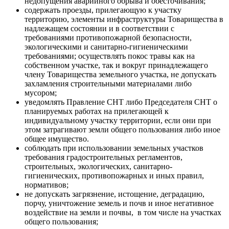
недопущения аварийного обрыва и обесточивания;
содержать проезды, прилегающую к участку
территорию, элементы инфраструктуры Товарищества в
надлежащем состоянии и в соответствии с
требованиями противопожарной безопасности,
экологическими и санитарно-гигиеническими
требованиями; осуществлять покос травы как на
собственном участке, так и вокруг принадлежащего
члену Товарищества земельного участка, не допускать
захламления строительными материалами либо
мусором;
уведомлять Правление СНТ либо Председателя СНТ о
планируемых работах на прилегающей к
индивидуальному участку территории, если они при
этом затрагивают земли общего пользования либо иное
общее имущество.
соблюдать при использовании земельных участков
требования градостроительных регламентов,
строительных, экологических, санитарно-
гигиенических, противопожарных и иных правил,
нормативов;
не допускать загрязнение, истощение, деградацию,
порчу, уничтожение земель и почв и иное негативное
воздействие на земли и почвы, в том числе на участках
общего пользования;