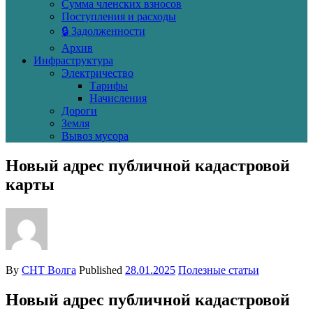
Сумма членских взносов
Поступления и расходы
🔒 Задолженности
Архив
Инфраструктура
Электричество
Тарифы
Начисления
Дороги
Земля
Вывоз мусора
Новый адрес публичной кадастровой
карты
By
СНТ Волга
Published
28.01.2025
Полезные статьи
Новый адрес публичной кадастровой