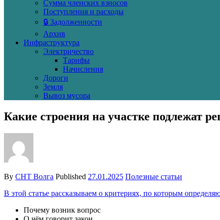
Сумма членских взносов
Поступления и расходы
🔒 Задолженности
Архив
Инфраструктура
Электричество
Тарифы
Начисления
Дороги
Земля
Вывоз мусора
Какие строения на участке подлежат ре
By
СНТ Волга
Published
27.01.2025
Полезные статьи
В этой статье рассказываем о критериях, по которым определя
Почему возник вопрос
О чём говорит закон