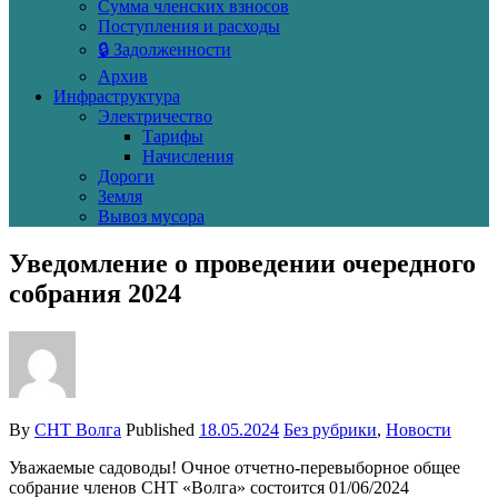
Сумма членских взносов
Поступления и расходы
🔒 Задолженности
Архив
Инфраструктура
Электричество
Тарифы
Начисления
Дороги
Земля
Вывоз мусора
Уведомление о проведении очередного
собрания 2024
By
СНТ Волга
Published
18.05.2024
Без рубрики
,
Новости
Уважаемые садоводы! Очное отчетно-перевыборное общее
собрание членов СНТ «Волга» состоится 01/06/2024