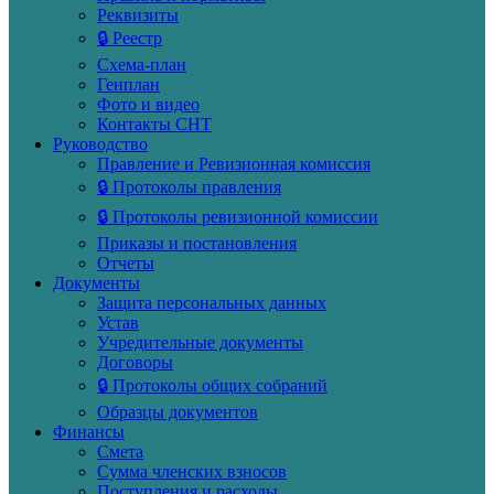
Реквизиты
🔒 Реестр
Схема-план
Генплан
Фото и видео
Контакты СНТ
Руководство
Правление и Ревизионная комиссия
🔒 Протоколы правления
🔒 Протоколы ревизионной комиссии
Приказы и постановления
Отчеты
Документы
Защита персональных данных
Устав
Учредительные документы
Договоры
🔒 Протоколы общих собраний
Образцы документов
Финансы
Смета
Сумма членских взносов
Поступления и расходы