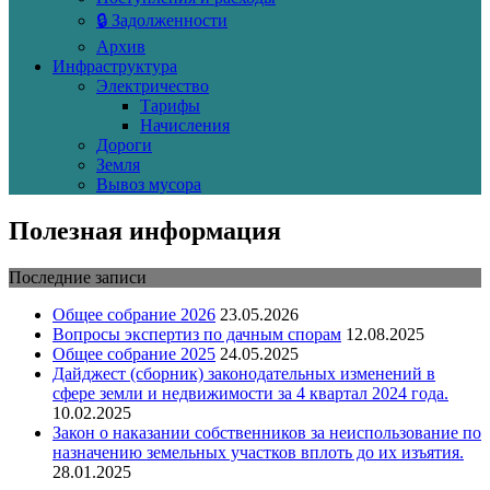
🔒 Задолженности
Архив
Инфраструктура
Электричество
Тарифы
Начисления
Дороги
Земля
Вывоз мусора
Полезная информация
Последние записи
Общее собрание 2026
23.05.2026
Вопросы экспертиз по дачным спорам
12.08.2025
Общее собрание 2025
24.05.2025
Дайджест (сборник) законодательных изменений в
сфере земли и недвижимости за 4 квартал 2024 года.
10.02.2025
Закон о наказании собственников за неиспользование по
назначению земельных участков вплоть до их изъятия.
28.01.2025