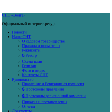
Skip
СНТ «Волга»
to
Официальный интернет-ресурс
content
Новости
Наше СНТ
О садовом товариществе
Правила и нормативы
Реквизиты
🔒 Реестр
Схема-план
Генплан
Фото и видео
Контакты СНТ
Руководство
Правление и Ревизионная комиссия
🔒 Протоколы правления
🔒 Протоколы ревизионной комиссии
Приказы и постановления
Отчеты
Документы